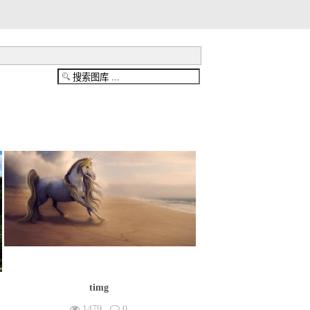
timg
1479
0